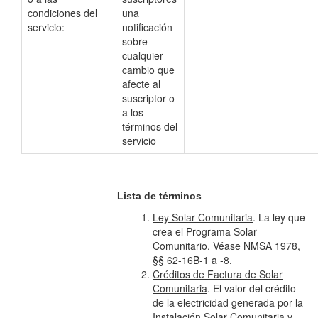
condiciones del
una
servicio:
notificación
sobre
cualquier
cambio que
afecte al
suscriptor o
a los
términos del
servicio
Lista de términos
Ley Solar Comunitaria
. La ley que
crea el Programa Solar
Comunitario. Véase NMSA 1978,
§§ 62-16B-1 a -8.
Créditos de Factura de Solar
Comunitaria
. El valor del crédito
de la electricidad generada por la
Instalación Solar Comunitaria y