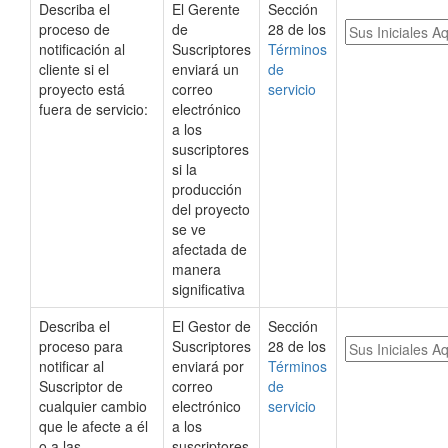
Describa el
El Gerente
Sección
proceso de
de
28 de los
notificación al
Suscriptores
Términos
cliente si el
enviará un
de
proyecto está
correo
servicio
fuera de servicio:
electrónico
a los
suscriptores
si la
producción
del proyecto
se ve
afectada de
manera
significativa
Describa el
El Gestor de
Sección
proceso para
Suscriptores
28 de los
notificar al
enviará por
Términos
Suscriptor de
correo
de
cualquier cambio
electrónico
servicio
que le afecte a él
a los
o a las
suscriptores