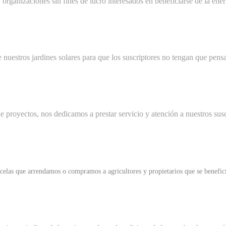
rganizaciones sin fines de lucro interesados en beneficiarse de la energ
uestros jardines solares para que los suscriptores no tengan que pensa
e proyectos, nos dedicamos a prestar servicio y atención a nuestros susc
elas que arrendamos o compramos a agricultores y propietarios que se beneficia