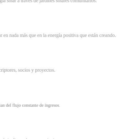
ía solar a través de jardines solares comunitarios.
r en nada más que en la energía positiva que están creando.
riptores, socios y proyectos.
n del flujo constante de ingresos.